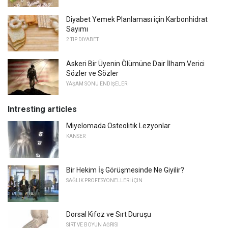
Diyabet Yemek Planlaması için Karbonhidrat
Sayımı
2 TIP DIYABET
Askeri Bir Üyenin Ölümüne Dair İlham Verici
Sözler ve Sözler
YAŞAM SONU ENDIŞELERI
Intresting articles
Miyelomada Osteolitik Lezyonlar
KANSER
Bir Hekim İş Görüşmesinde Ne Giyilir?
SAĞLIK PROFESYONELLERI İÇIN
Dorsal Kifoz ve Sırt Duruşu
SIRT VE BOYUN AĞRISI