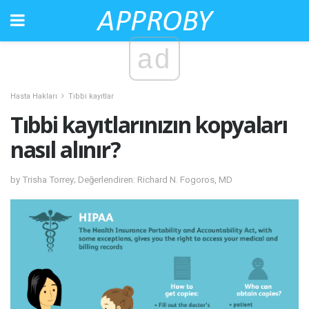
ad
Hasta Hakları
Tıbbi kayıtlar
Tıbbi kayıtlarınızın kopyaları
nasıl alınır?
by Trisha Torrey; Değerlendiren: Richard N. Fogoros, MD