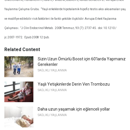
Yaşlanma Çalışma Grubu.
“Yaşlı erkeklerde hipotalamik-hipofiz-testis aksı aksamaları yaş
ve modifiye edilebilir risk faktörleri ile farklı şekilde ilişkilidir: Avrupa Erkek Yaşlanma
Çalışması.
”J Clin Endocrinol Metab.
2008 Temmuz; 93 (7): 2737-45.
doi: 10.1210 /
jc.2007-1972.
Epub 2008 12 Şub.
Related Content
Sizin Uzun Ömürlü Boost için 60'larda Yapmanız
Gerekenler
SAĞLIKLI YAŞLANMA
Yaşlı Yetişkinlerde Derin Ven Trombozu
SAĞLIKLI YAŞLANMA
Daha uzun yaşamak için eğlenceli yollar
SAĞLIKLI YAŞLANMA