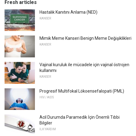
Fresh articles
Hastalık Kanıtını Anlama (NED)
KANSER
Mimik Meme Kanseri Benign Meme Değişiklikleri
KANSER
Vajinal kuruluk ile mücadele için vajinal östrojen
kullanımı
KANSER
Progresif Multifokal Lökoensefalopati (PML)
HIV / AIDS
Acil Durumda Paramedik İçin Önemli Tıbbi
Bilgiler
İLK YARDIM