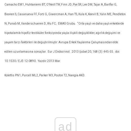
Camacho EM1, Huhtaniemi BT, O'Neill TW, Finn JD, Pye SR, Lee DM, Tajar A, Bartfai G,
Boonen S, Casanueva FF, Forti G, Giwercman A, Han TS, Kula K, Keevil B, Yalın ME, Pendleton
N, Punab M, Vanderschueren D, Wu FC;
EMAS Grubu.
“Orta yaşlı ve daha yaşlı erkeklerde
hipotalamik-hipofiz-testiküler fonksiyonda yaşla ilişkili değişiklikler, ağırlık değişimi ve
yaşam tarzı faktörleri ile değiştirilmiştir: Avrupa Erkek Yaşlanma Çalışmasından elde
edilen uzunlamasına sonuçlar.
Eur J Endocrinol.
2013 Şubat 20, 168 (3): 445-55.
doi:
10.1530 / EJE-12-0890.
Yazdır 2013 Mar.
Kolettis PN1, Purcell ML2, Parker W3, Poston T2, Nangia AK3.
ad