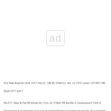
ad
Proc Natl Acad Sci US A. 2011 Feb 22; 108 (8): 3448-52.
doi: 10.1073 / pnas.1011891108.
Epub 2011 Şub 7.
Wu FC1, Tajar A, Pye SR, Silman AJ, Finn JD, O'Neill TW, Bartfai G, Casanueva F, Forti G,
Giwercman A, Huhtaniemi IT, Kula K, Punab M, Boonen S, Vanderschueren D;
Avrupa Erkek