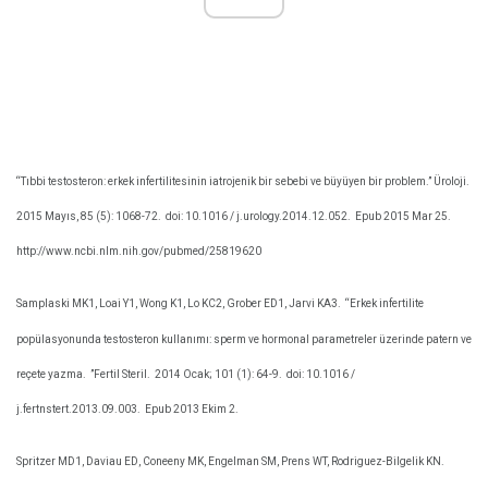
“Tıbbi testosteron: erkek infertilitesinin iatrojenik bir sebebi ve büyüyen bir problem.” Üroloji.
2015 Mayıs, 85 (5): 1068-72.
doi: 10.1016 / j.urology.2014.12.052.
Epub 2015 Mar 25.
http://www.ncbi.nlm.nih.gov/pubmed/25819620
Samplaski MK1, Loai Y1, Wong K1, Lo KC2, Grober ED1, Jarvi KA3.
“Erkek infertilite
popülasyonunda testosteron kullanımı: sperm ve hormonal parametreler üzerinde patern ve
reçete yazma.
”Fertil Steril.
2014 Ocak; 101 (1): 64-9.
doi: 10.1016 /
j.fertnstert.2013.09.003.
Epub 2013 Ekim 2.
Spritzer MD1, Daviau ED, Coneeny MK, Engelman SM, Prens WT, Rodriguez-Bilgelik KN.