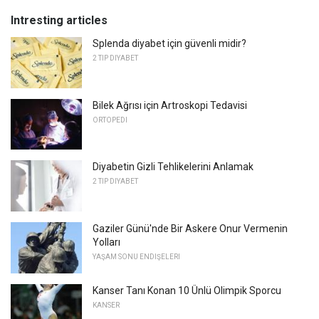
Intresting articles
Splenda diyabet için güvenli midir?
2 TIP DIYABET
Bilek Ağrısı için Artroskopi Tedavisi
ORTOPEDI
Diyabetin Gizli Tehlikelerini Anlamak
2 TIP DIYABET
Gaziler Günü'nde Bir Askere Onur Vermenin
Yolları
YAŞAM SONU ENDIŞELERI
Kanser Tanı Konan 10 Ünlü Olimpik Sporcu
KANSER