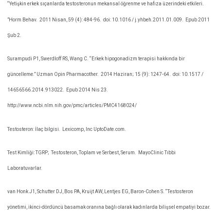
“Yetişkin erkek sıçanlarda testosteronun mekansal öğrenme ve hafıza üzerindeki etkileri.
”Horm Behav.
2011 Nisan, 59 (4): 484-96.
doi: 10.1016 / j.yhbeh.2011.01.009.
Epub 2011
Şub 2.
Surampudi P1, Swerdloff RS, Wang C. “Erkek hipogonadizm terapisi hakkında bir
güncelleme.” Uzman Opin Pharmacother.
2014 Haziran; 15 (9): 1247-64.
doi: 10.1517 /
14656566.2014.913022.
Epub 2014 Nis 23.
http://www.ncbi.nlm.nih.gov/pmc/articles/PMC4168024/
Testosteron: İlaç bilgisi.
Lexicomp, Inc UptoDate.com.
Test Kimliği: TGRP;
Testosteron, Toplam ve Serbest, Serum.
MayoClinic Tıbbi
Laboratuvarlar.
van Honk J1, Schutter DJ, Bos PA, Kruijt AW, Lentjes EG, Baron-Cohen S. “Testosteron
yönetimi, ikinci-dördüncü basamak oranına bağlı olarak kadınlarda bilişsel empatiyi bozar.